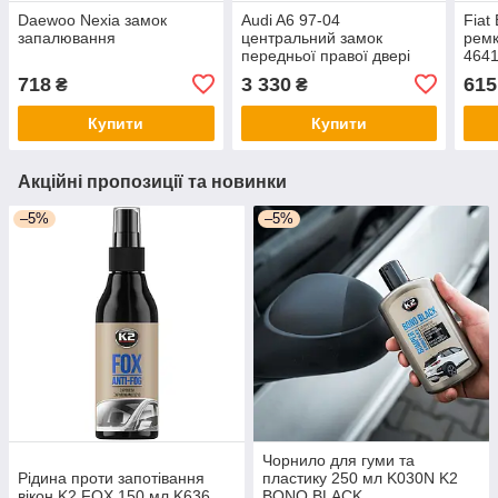
Daewoo Nexia замок
Audi A6 97-04
Fiat
запалювання
центральний замок
ремк
передньої правої двері
4641
Фіат
718
3 330
615
₴
₴
Купити
Купити
Акційні пропозиції та новинки
–5%
–5%
Чорнило для гуми та
Рідина проти запотівання
пластику 250 мл K030N K2
вікон K2 FOX 150 мл K636
BONO BLACK