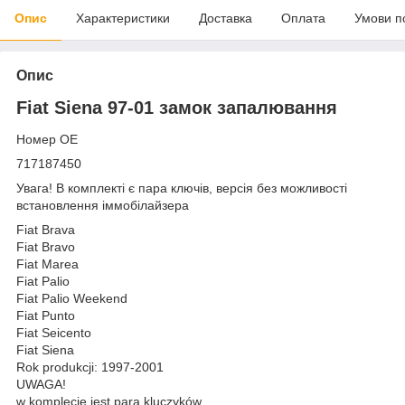
Опис
Характеристики
Доставка
Оплата
Умови п
Опис
Fiat Siena 97-01 замок запалювання
Номер OE
717187450
Увага! В комплекті є пара ключів, версія без можливості
встановлення іммобілайзера
Fiat Brava
Fiat Bravo
Fiat Marea
Fiat Palio
Fiat Palio Weekend
Fiat Punto
Fiat Seicento
Fiat Siena
Rok produkcji: 1997-2001
UWAGA!
w komplecie jest para kluczyków