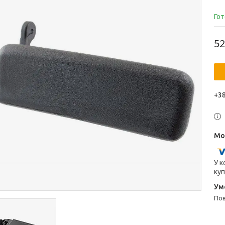
Гот
52
+38
У к
куп
п