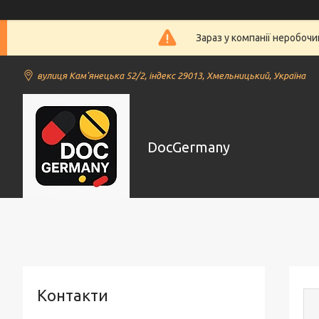
Зараз у компанії неробочи
вулиця Кам'янецька 52/2, індекс 29013, Хмельницький, Україна
DocGermany
Контакти