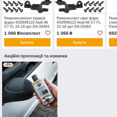
Ремкомплектект правой
Ремкомплект лівої фари
Рем
фары 4G0998122 Audi A6
4G0998122 Audi A6 C7 FL
стек
C7 FL 15-18 арт DA-33464
15-18 арт DA-33463
Fies
1 066
1 066
692
₴/комплект
₴
Купити
Купити
Акційні пропозиції та новинки
–5%