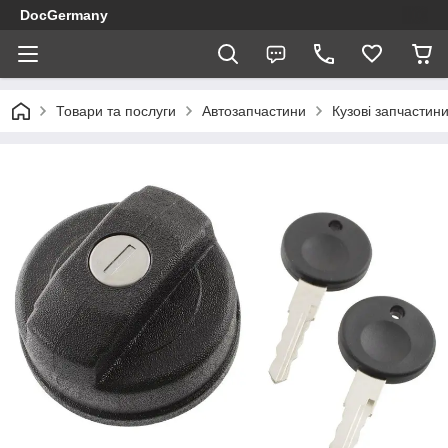
DocGermany
Товари та послуги
Автозапчастини
Кузові запчастин