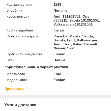
Код запчастини
1143
Виробник
Noname
Кросс-номери
Audi 191201551; Opel
0808211; Skoda 191201551;
Volkswagen 191201551
Країна виробник
Китай
Сумісність з маркою
Porsche, Mazda, Skoda,
Suzuki, Ford, Volkswagen,
Audi, Seat, Volvo, Renault,
Nissan, Saab
Сумісність з моделлю
Fusion
Стан
Новий
Користувальницькі характеристики
Марка авто
Ford
Модель авто
Fusion
Приховати
Умови доставки