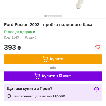
Ford Fusion 2002 - пробка паливного бака
Готово до відправки
Код: 1143
Роздріб
393
₴
Купити
або
Купити з
Що таке купити з Пром?
Замовлення під захистом