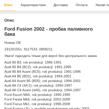
Опис
Характеристики
Доставка
Оплата
Умови п
Опис
Ford Fusion 2002 - пробка паливного
бака
Номер OE
191201551, 9117533, 0808211
Увага! підходить тільки для версії без центрального замка
Audi 80 B3, rok produkcji: 1986-1991
Audi 80 B4 (8C2), rok produkcji: 1991-1995
Audi 80 B4 Avant (8C5), rok produkcji: 1991-1996
Audi A4 B5 (8D2), rok produkcji: 1994-2001
Audi A4 Avant B5 (8D5), rok produkcji: 1994-2001
Audi A6 C4 (4A 2), rok produkcji: 1994-1997
Audi A6 C4 Avant (4A5), rok produkcji: 1994-1997
Ford Escort Mk5, rok produkcji: 1990-1995
Ford Fiesta Mk6, rok produkcji: 2002-2008
Ford Focus Mk1, rok produkcji: 1998-2008
Ford Fusion (JU_), modele produkowane od roku 2002