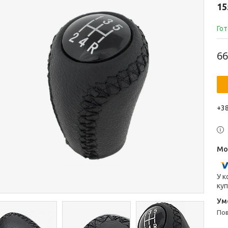
15
Гот
66
+38
У к
куп
п