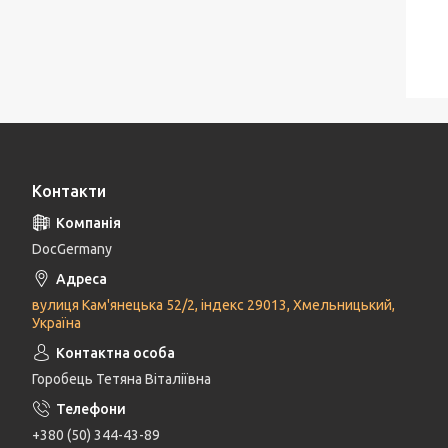
Контакти
DocGermany
вулиця Кам'янецька 52/2, індекс 29013, Хмельницький,
Україна
Горобець Тетяна Віталіївна
+380 (50) 344-43-89