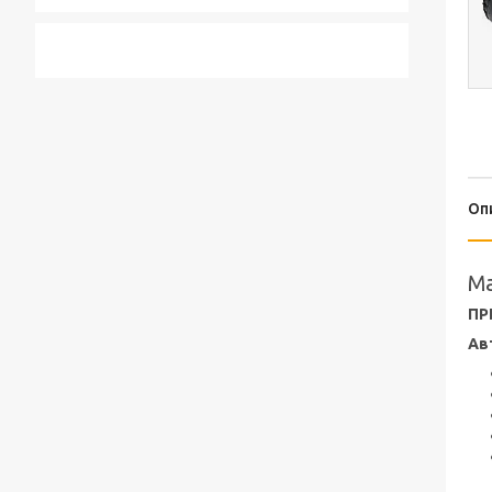
Оп
Ma
ПР
Ав