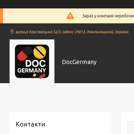
Зараз у компанії неробочи
вулиця Кам'янецька 52/2, індекс 29013, Хмельницький, Україна
DocGermany
Контакти