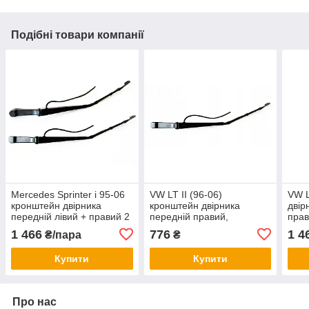
Подібні товари компанії
Mercedes Sprinter і 95-06
VW LT II (96-06)
VW L
кронштейн двірника
кронштейн двірника
двір
передній лівий + правий 2
передній правий,
прав
шт., 9018200144 арт. DA-
9018200144 Фольксваген
арт.
1 466
776
1 4
₴/пара
₴
21256
ЛТ
Купити
Купити
Про нас