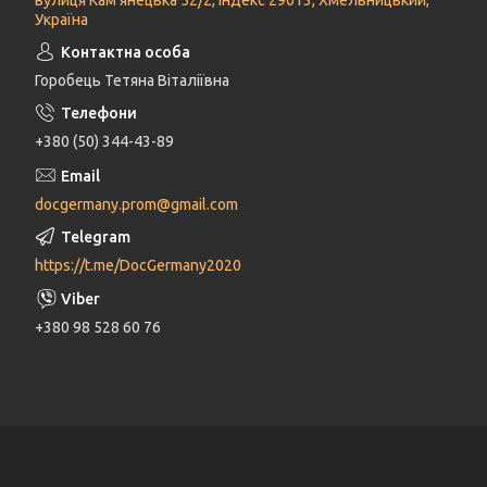
вулиця Кам'янецька 52/2, індекс 29013, Хмельницький,
Україна
Горобець Тетяна Віталіївна
+380 (50) 344-43-89
docgermany.prom@gmail.com
https://t.me/DocGermany2020
+380 98 528 60 76