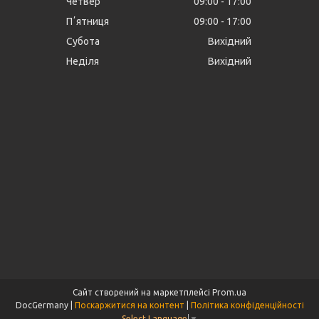
Четвер
09:00
17:00
Пʼятниця
09:00
17:00
Субота
Вихідний
Неділя
Вихідний
Сайт створений на маркетплейсі
Prom.ua
DocGermany |
Поскаржитися на контент
|
Політика конфіденційності
Select Language
▼