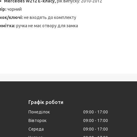
Mercedes W212 E-класу,
рік випуску: 2010-2012
ір:
чорний
мок/ключі:
не входять до комплекту
имітка:
ручка не має отвору для замка
Графік роботи
Понеділок
09:00
17:00
Вівторок
09:00
17:00
Середа
09:00
17:00