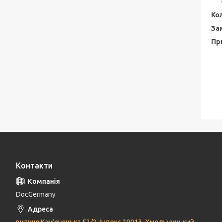
Кол
За
Пр
Контакти
DocGermany