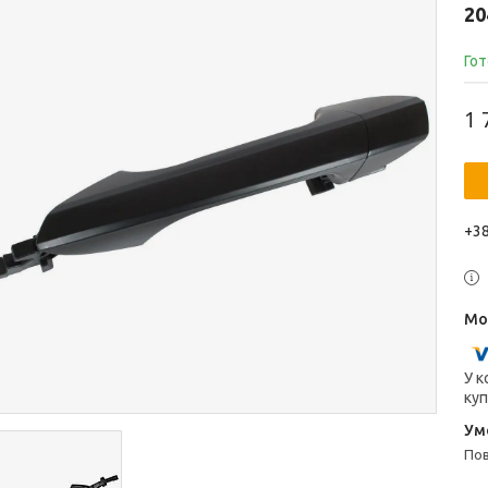
20
Гот
1 
+38
У к
куп
п