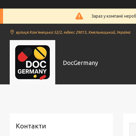
Зараз у компанії неро
вулиця Кам'янецька 52/2, індекс 29013, Хмельницький, Україна
DocGermany
Контакти