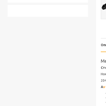
Оп
Me
Ст
Но
20
А
в