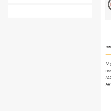
Оп
Me
Но
A2
Ав