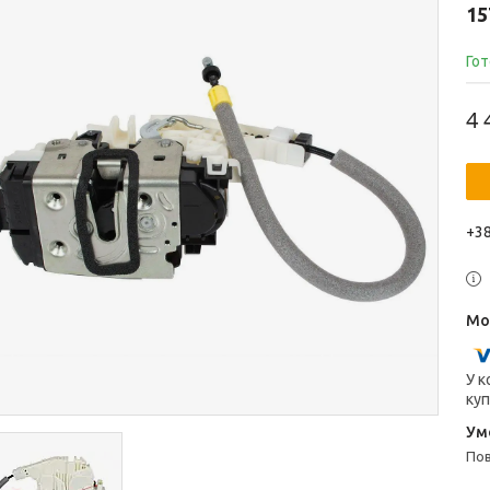
15
Гот
4 
+38
У к
куп
п