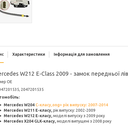
ис
Характеристики
Інформація для замовлення
rcedes W212 E-Class 2009 - замок передньої лів
мер OE
047201535, 2047201535
томобіль:
Mercedes W204
C-класу,ong> рік випуску: 2007-2014
Mercedes W211 E-класу,
рік випуску: 2002-2009
Mercedes W212 E-класу,
моделі випуску з 2009 року
Mercedes X204 GLK-класу,
моделі випущені з 2008 року