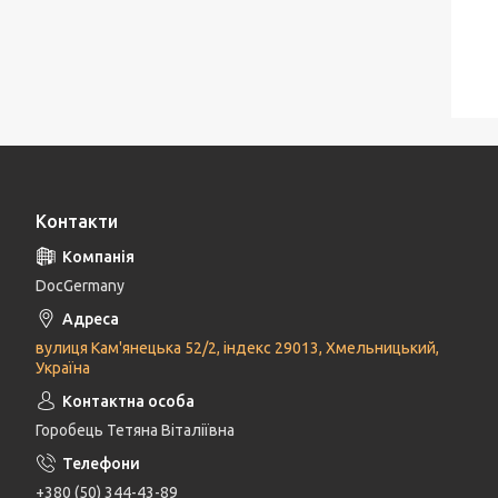
Контакти
DocGermany
вулиця Кам'янецька 52/2, індекс 29013, Хмельницький,
Україна
Горобець Тетяна Віталіївна
+380 (50) 344-43-89