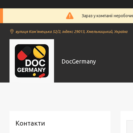
Зараз у компанії неробочи
вулиця Кам'янецька 52/2, індекс 29013, Хмельницький, Україна
DocGermany
Контакти