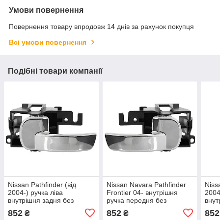
Умови повернення
Повернення товару впродовж 14 днів за рахунок покупця
Всі умови повернення
Подібні товари компанії
Nissan Pathfinder (від
Nissan Navara Pathfinder
Niss
2004-) ручка ліва
Frontier 04- внутрішня
2004
внутрішня задня без
ручка передня без
внут
блокування хром, Ніссан
блокування хром права
блок
852
852
852
₴
₴
Патфайндер
Пат