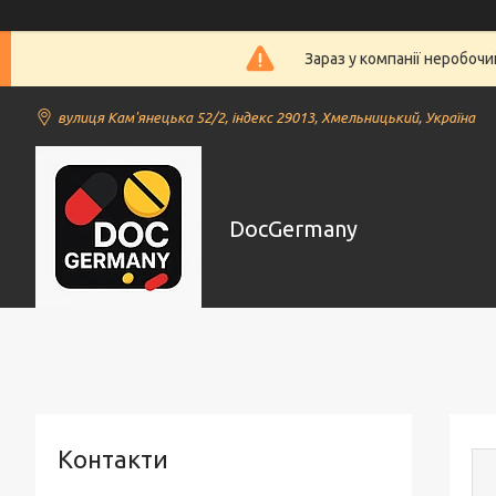
Зараз у компанії неробочи
вулиця Кам'янецька 52/2, індекс 29013, Хмельницький, Україна
DocGermany
Контакти