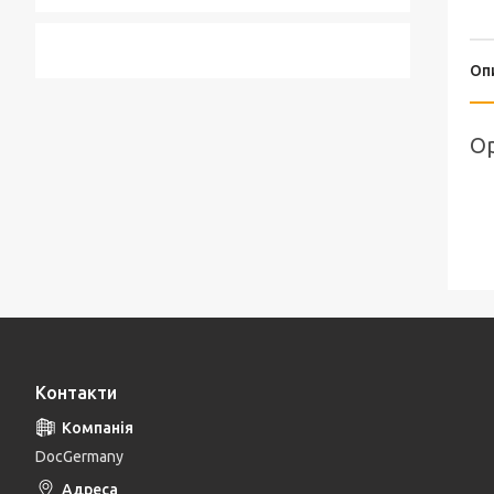
Оп
Op
Контакти
DocGermany