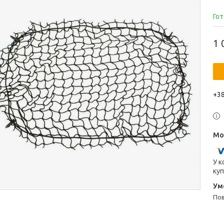
Гот
1 
+38
У к
куп
п