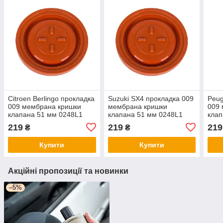
Citroen Berlingo прокладка
Suzuki SX4 прокладка 009
Peug
009 мембрана кришки
мембрана кришки
009
клапана 51 мм 0248L1
клапана 51 мм 0248L1
клап
Сітроен Берлінго
Сузукі
Пежо
219
219
219
₴
₴
Купити
Купити
Акційні пропозиції та новинки
–5%