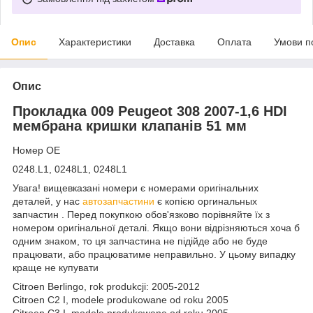
Опис
Характеристики
Доставка
Оплата
Умови п
Опис
Прокладка 009 Peugeot 308 2007-1,6 HDI
мембрана кришки клапанів 51 мм
Номер OE
0248.L1, 0248L1, 0248L1
Увага! вищевказані номери є номерами оригінальних
деталей, у нас
автозапчастини
є копією оргинальных
запчастин . Перед покупкою обов'язково порівняйте їх з
номером оригінальної деталі. Якщо вони відрізняються хоча б
одним знаком, то ця запчастина не підійде або не буде
працювати, або працюватиме неправильно. У цьому випадку
краще не купувати
Citroen Berlingo, rok produkcji: 2005-2012
Citroen C2 I, modele produkowane od roku 2005