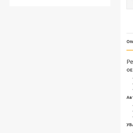
Оп
Pe
OE
Ав
УВ