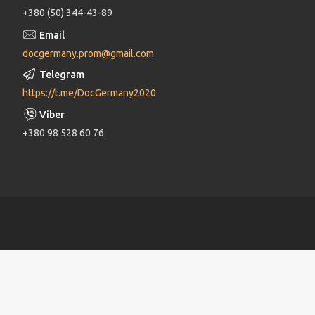
+380 (50) 344-43-89
docgermany.prom@gmail.com
https://t.me/DocGermany2020
+380 98 528 60 76