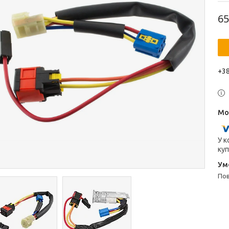
65
+38
У к
куп
п