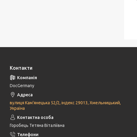
Контакти
DocGermany
вулиця Кам'янецька 52/2, індекс 29013, Хмельницький,
Україна
Горобець Тетяна Віталіївна