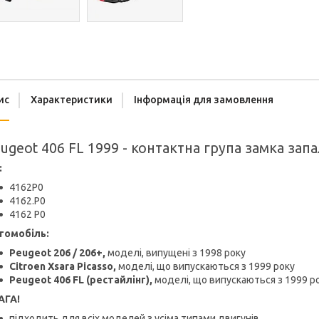
ис
Характеристики
Інформація для замовлення
ugeot 406 FL 1999 - контактна група замка за
:
4162P0
4162.P0
4162 P0
томобіль:
Peugeot 206 / 206+,
моделі, випущені з 1998 року
Citroen Xsara Picasso,
моделі, що випускаються з 1999 року
Peugeot 406 FL (рестайлінг),
моделі, що випускаються з 1999 р
АГА!
підходить для всіх моделей з усіма типами двигунів