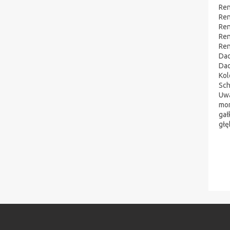
Ren
Ren
Ren
Ren
Ren
Dac
Dac
Kol
Sch
Uw
mon
gał
głę