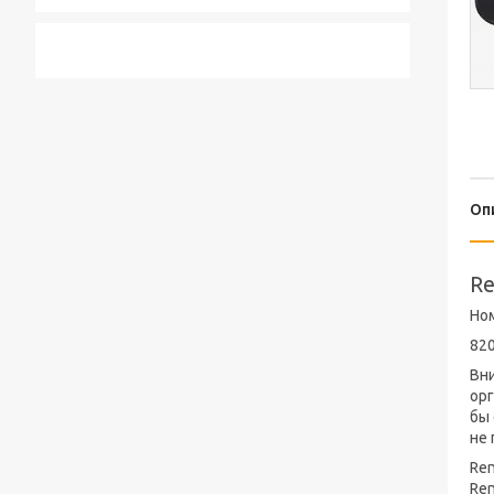
Оп
Re
Но
82
Вн
орг
бы 
не 
Ren
Ren