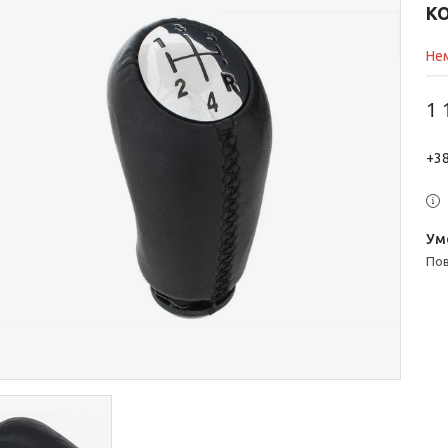
КО
Нем
1 
+38
п