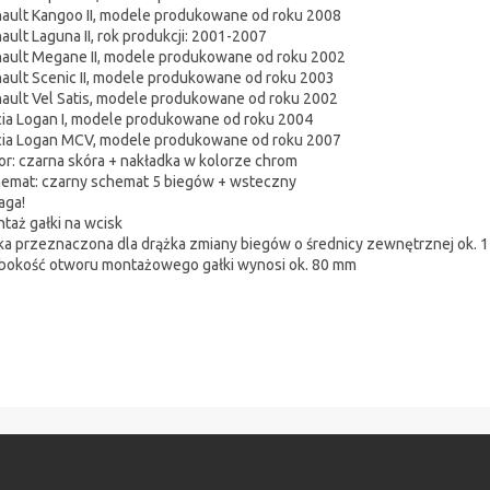
ault Kangoo II, modele produkowane od roku 2008
ault Laguna II, rok produkcji: 2001-2007
ault Megane II, modele produkowane od roku 2002
ault Scenic II, modele produkowane od roku 2003
ault Vel Satis, modele produkowane od roku 2002
ia Logan I, modele produkowane od roku 2004
ia Logan MCV, modele produkowane od roku 2007
or: czarna skóra + nakładka w kolorze chrom
emat: czarny schemat 5 biegów + wsteczny
aga!
taż gałki na wcisk
ka przeznaczona dla drążka zmiany biegów o średnicy zewnętrznej ok.
bokość otworu montażowego gałki wynosi ok. 80 mm