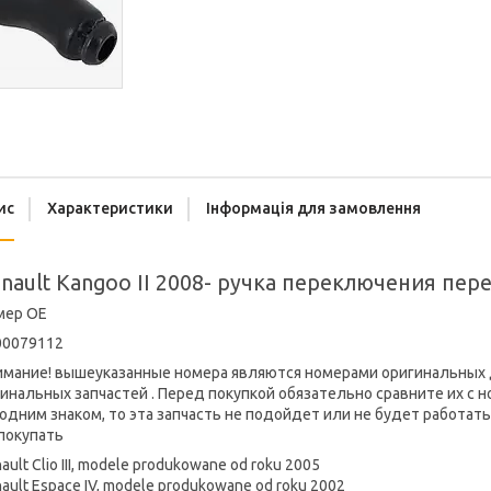
ис
Характеристики
Інформація для замовлення
nault Kangoo II 2008- ручка переключения пер
мер OE
00079112
имание! вышеуказанные номера являются номерами оригинальных д
инальных запчастей . Перед покупкой обязательно сравните их с 
одним знаком, то эта запчасть не подойдет или не будет работать
покупать
ault Clio III, modele produkowane od roku 2005
ault Espace IV, modele produkowane od roku 2002