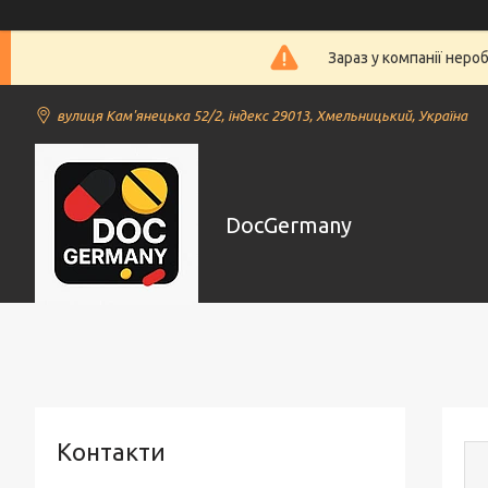
Зараз у компанії неро
вулиця Кам'янецька 52/2, індекс 29013, Хмельницький, Україна
DocGermany
Контакти