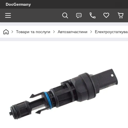
DocGermany
Товари та послуги
Автозапчастини
Електроустаткув