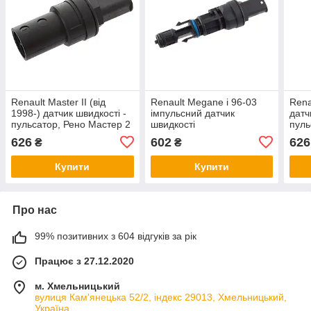
Renault Master II (від
Renault Megane і 96-03
Renau
1998-) датчик швидкості -
імпульсний датчик
датч
пульсатор, Рено Мастер 2
швидкості
пуль
626
602
626
₴
₴
Купити
Купити
Про нас
99% позитивних з 604 відгуків за рік
Працює з 27.12.2020
м. Хмельницький
вулиця Кам'янецька 52/2, індекс 29013, Хмельницький,
Україна