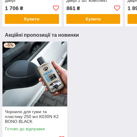
двері
двері 2 шт. комплект.
двір
арт.
1 706
861
1 8
₴
₴
Купити
Купити
Акційні пропозиції та новинки
–5%
Чорнило для гуми та
пластику 250 мл K030N K2
BONO BLACK
Готово до відправки