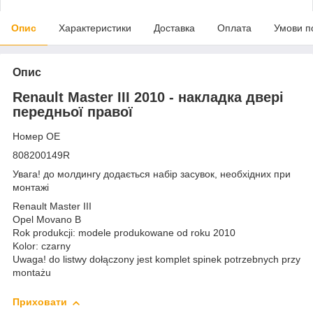
Опис
Характеристики
Доставка
Оплата
Умови п
Опис
Renault Master III 2010 - накладка двері
передньої правої
Номер OE
808200149R
Увага! до молдингу додається набір засувок, необхідних при
монтажі
Renault Master III
Opel Movano B
Rok produkcji: modele produkowane od roku 2010
Kolor: czarny
Uwaga! do listwy dołączony jest komplet spinek potrzebnych przy
montażu
Приховати