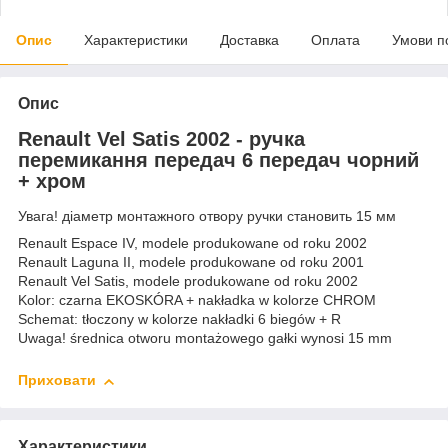
Опис
Характеристики
Доставка
Оплата
Умови п
Опис
Renault Vel Satis 2002 - ручка
перемикання передач 6 передач чорний
+ хром
Увага! діаметр монтажного отвору ручки становить 15 мм
Renault Espace IV, modele produkowane od roku 2002
Renault Laguna II, modele produkowane od roku 2001
Renault Vel Satis, modele produkowane od roku 2002
Kolor: czarna EKOSKÓRA + nakładka w kolorze CHROM
Schemat: tłoczony w kolorze nakładki 6 biegów + R
Uwaga! średnica otworu montażowego gałki wynosi 15 mm
Приховати
Характеристики