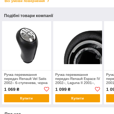
Всі умови повернення
Подібні товари компанії
Ручка перемикання
Ручка перемикання
Ручк
передач Renault Vel Satis
передач Renault Espace IV
пере
2002– 6-ступенева, чорна
2002–, Laguna II 2001–,
2001
шкіра та хром
Vel Satis 2002–, 6-
Vel 
1 069
1 099
1 0
₴
₴
ступенева, чорна + хром
пере
хро
Купити
Купити