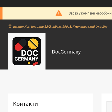
Зараз у компанії неробочи
вулиця Кам'янецька 52/2, індекс 29013, Хмельницький, Україна
DocGermany
Контакти