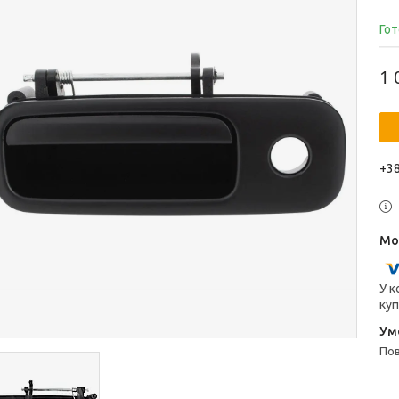
Гот
1 
+38
У к
куп
п