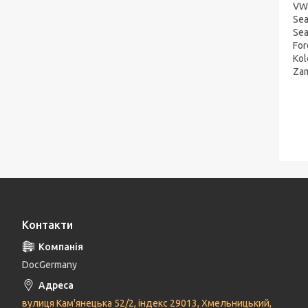
VW 
Sea
Sea
For
Kol
Zam
Контакти
DocGermany
вулиця Кам'янецька 52/2, індекс 29013, Хмельницький,