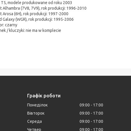
T5, modele produkowane od roku 2003
t Alhambra (7V8, 7V9), rok produkcji: 1996-2010
t Arosa (6H), rok produkcji: 1997-2000
d Galaxy (WGR), rok produkcji: 1995-2006
or: czarny
ek / kluczyki: nie ma w komplecie
Графік роботи
Понеділок
09:00
17:00
Вівторок
09:00
17:00
Середа
09:00
17:00
Четвер
09:00
17:00