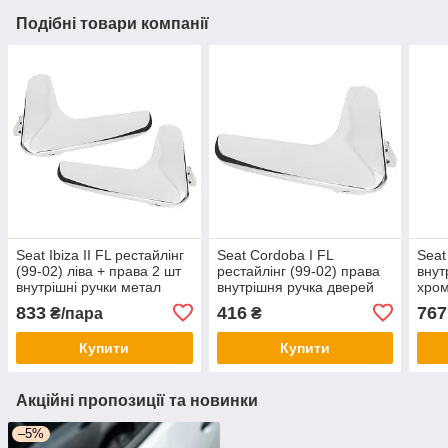
Подібні товари компанії
Seat Ibiza II FL рестайлінг
Seat Cordoba I FL
Seat
(99-02) ліва + права 2 шт
рестайлінг (99-02) права
внут
внутрішні ручки метал
внутрішня ручка дверей
хром
хром, Сеат Ібіца 2
хром, Сеат Кордоба 1
833
416
767
₴/пара
₴
Купити
Купити
Акційні пропозиції та новинки
–5%