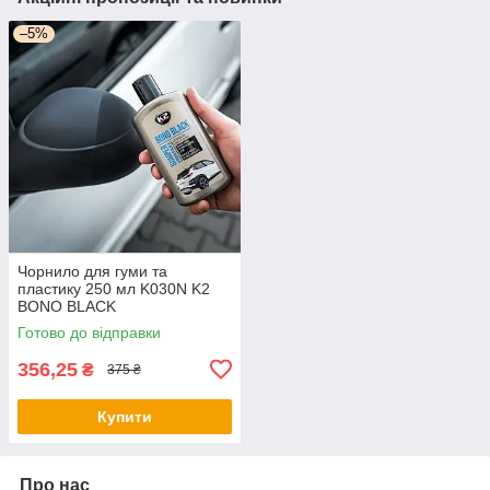
–5%
Чорнило для гуми та
пластику 250 мл K030N K2
BONO BLACK
Готово до відправки
356,25
₴
375 ₴
Купити
Про нас