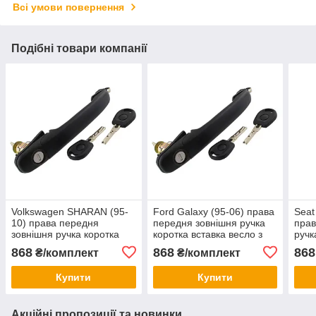
Всі умови повернення
Подібні товари компанії
Volkswagen SHARAN (95-
Ford Galaxy (95-06) права
Seat
10) права передня
передня зовнішня ручка
прав
зовнішня ручка коротка
коротка вставка весло з
ручк
вставка весло з широким
широким коміром, Форд
весл
868
868
868
₴/комплект
₴/комплект
коміром, Шаран
Гелексі
Сеа
Купити
Купити
Акційні пропозиції та новинки