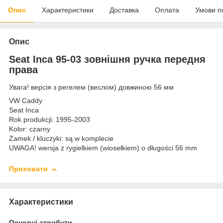
Опис
Характеристики
Доставка
Оплата
Умови п
Опис
Seat Inca 95-03 зовнішня ручка передня
права
Увага! версія з регелем (веслом) довжиною 56 мм
VW Caddy
Seat Inca
Rok produkcji: 1995-2003
Kolor: czarny
Zamek / kluczyki: są w komplecie
UWAGA! wersja z rygielkiem (wiosełkiem) o długości 56 mm
Приховати
Характеристики
Основні атрибути