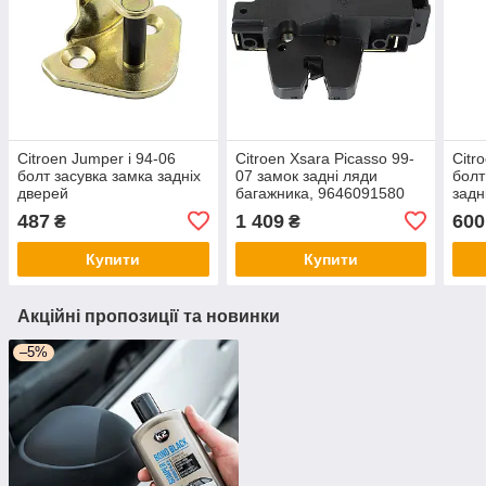
Citroen Jumper і 94-06
Citroen Xsara Picasso 99-
Citr
болт засувка замка задніх
07 замок задні ляди
болт
дверей
багажника, 9646091580
задн
арт. DA-18050
487
1 409
600
₴
₴
Купити
Купити
Акційні пропозиції та новинки
–5%