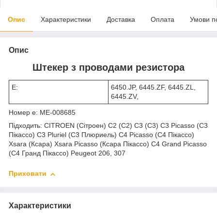
Опис
Характеристики
Доставка
Оплата
Умови п
Опис
Штекер з проводами резистора
Е:
6450.JP, 6445.ZF, 6445.ZL,
6445.ZV,
Номер е: ME-008685
Підходить: CITROEN (Сітроен) C2 (C2) C3 (C3) C3 Picasso (C3
Пікассо) C3 Pluriel (C3 Плюриель) C4 Picasso (C4 Пікассо)
Xsara (Ксара) Xsara Picasso (Ксара Пікассо) C4 Grand Picasso
(C4 Гранд Пікассо) Peugeot 206, 307
Приховати
Характеристики