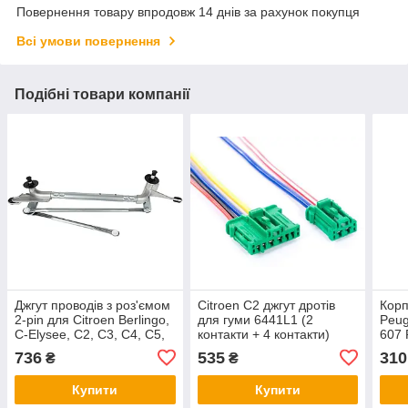
Повернення товару впродовж 14 днів за рахунок покупця
Всі умови повернення
Подібні товари компанії
Джгут проводів з роз'ємом
Citroen C2 джгут дротів
Корп
2-pin для Citroen Berlingo,
для гуми 6441L1 (2
Peug
C-Elysee, C2, C3, C4, C5,
контакти + 4 контакти)
607 
C8, Jumpy, Nemo, Saxo,
2штет набіркт, арт. DA-
C4 C
736
535
310
₴
₴
Xsara
14720
Xsar
Купити
Купити