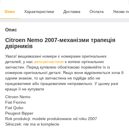
Опис
Характеристики
Доставка
Оплата
Умови п
Опис
Citroen Nemo 2007-механізми трапеція
двірників
Увага! вищевказані номери є номерами оригінальних
деталей, у нас
автозапчастини
є копією оргінальних
запчастин. Перед купівлею обов'язково порівняйте їх із
номером оригінальної деталі. Якщо вони відрізняються хоча б
одним знаком, то ця запчастина не підійде або не
працюватиме або працюватиме неправильно. У цьому разі
краще її не купувати
Citroen Nemo
Fiat Fiorino
Fiat Qubo
Peugeot Bipper
Rok produkcji: modele produkowane od roku 2007
Silniczek: nie ma w komplecie