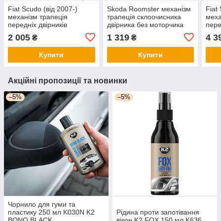
Fiat Scudo (від 2007-)
Skoda Roomster механізм
Fiat
механізм трапеція
трапеція склоочисника
меха
передніх двірників
двірника без моторчика
пере
(склоочисників) БЕЗ
5J1955605B, Шкода
мото
2 005
1 319
4 3
₴
₴
МОТОРЧИКА 6405GE,
Румстер
Фіат Скудо
Купити
Купити
Акційні пропозиції та новинки
–5%
–5%
Чорнило для гуми та
пластику 250 мл K030N K2
Рідина проти запотівання
BONO BLACK
вікон K2 FOX 150 мл K636