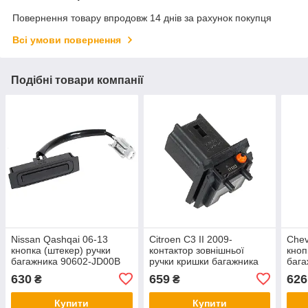
Повернення товару впродовж 14 днів за рахунок покупця
Всі умови повернення
Подібні товари компанії
Nissan Qashqai 06-13
Citroen C3 II 2009-
Chev
кнопка (штекер) ручки
контактор зовнішньої
кноп
багажника 90602-JD00B
ручки кришки багажника
бага
DA-17244
вузький штекер, 6554V5
DA-
630
659
626
₴
₴
арт. DA-18507
Купити
Купити