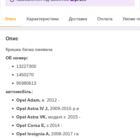
Опис
Характеристики
Доставка
Оплата
Умови п
Опис
Кришка бачка омивача
OE номер:
13227300
1450270
95980613
автомобіль:
Opel Adam, с
2012 -
Opel Astra IV J,
2009-2015 р.в
Opel Astra VK,
моделі з 2015 -
Opel Corsa E,
з 2014 -
Opel Insignia A,
2008-2017 г.в