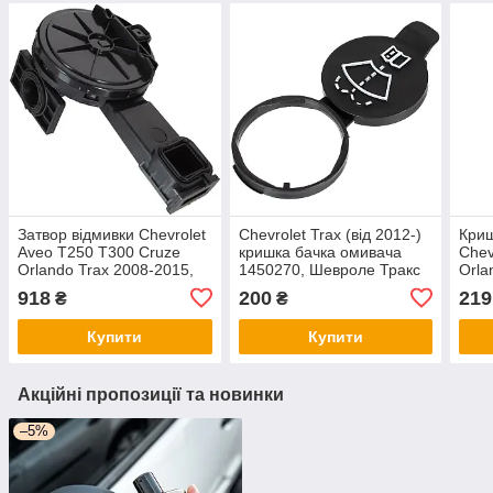
Затвор відмивки Chevrolet
Chevrolet Trax (від 2012-)
Криш
Aveo T250 T300 Cruze
кришка бачка омивача
Chev
Orlando Trax 2008-2015,
1450270, Шевроле Тракс
Orla
арт. OE 55558118
Trax
918
200
219
₴
₴
Купити
Купити
Акційні пропозиції та новинки
–5%