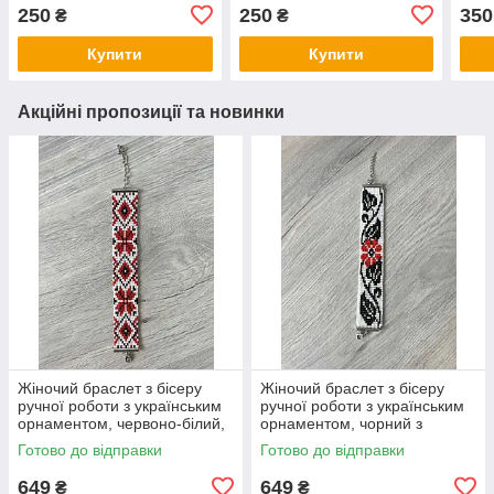
дитячий (на тонку руку)
250
250
350
₴
₴
Купити
Купити
Акційні пропозиції та новинки
Жіночий браслет з бісеру
Жіночий браслет з бісеру
ручної роботи з українським
ручної роботи з українським
орнаментом, червоно-білий,
орнаментом, чорний з
15×2,5 см
червоним, 17×2,8 см
Готово до відправки
Готово до відправки
649
649
₴
₴