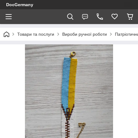
DocGermany
Товари та послуги
Вироби ручної роботи
Патріотичн