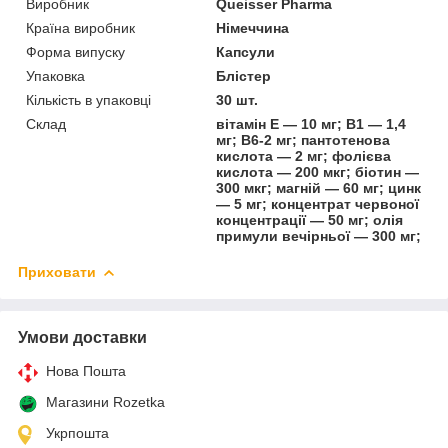
Виробник
Queisser Pharma
Країна виробник
Німеччина
Форма випуску
Капсули
Упаковка
Блістер
Кількість в упаковці
30 шт.
Склад
вітамін Е — 10 мг; В1 — 1,4
мг; В6-2 мг; пантотенова
кислота — 2 мг; фолієва
кислота — 200 мкг; біотин —
300 мкг; магній — 60 мг; цинк
— 5 мг; концентрат червоної
концентрації — 50 мг; олія
примули вечірньої — 300 мг;
Приховати
Умови доставки
Нова Пошта
Магазини Rozetka
Укрпошта