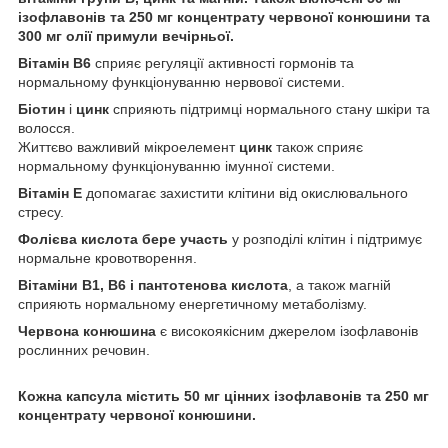
ізофлавонів та 250 мг концентрату червоної конюшини та
300 мг олії примули вечірньої.
Вітамін В6
сприяє регуляції активності гормонів та
нормальному функціонуванню нервової системи.
Біотин
і
цинк
сприяють підтримці нормального стану шкіри та
волосся.
Життєво важливий мікроелемент
цинк
також сприяє
нормальному функціонуванню імунної системи.
Вітамін Е
допомагає захистити клітини від окислювального
стресу.
Фолієва кислота бере участь
у розподілі клітин і підтримує
нормальне кровотворення.
Вітаміни B1, B6 і пантотенова кислота
, а також магній
сприяють нормальному енергетичному метаболізму.
Червона конюшина
є високоякісним джерелом ізофлавонів
рослинних речовин.
Кожна капсула містить 50 мг цінних ізофлавонів та 250 мг
концентрату червоної конюшини.