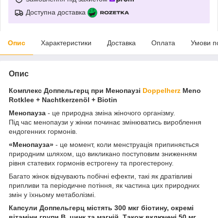
Доступна доставка
Опис
Характеристики
Доставка
Оплата
Умови п
Опис
Комплекс Доппельгерц при Менопаузі
Doppelherz
Meno
Rotklee + Nachtkerzenöl + Biotin
Менопауза
- це природна зміна жіночого організму.
Під час менопаузи у жінки починає змінюватись вироблення
ендогенних гормонів.
«Менопауза»
- це момент, коли менструація припиняється
природним шляхом, що викликано поступовим зниженням
рівня статевих гормонів естрогену та прогестерону.
Багато жінок відчувають побічні ефекти, такі як дратівливі
припливи та періодичне потіння, як частина цих природних
змін у їхньому метаболізмі.
Капсули Доппельгерц містять 300 мкг біотину, окремі
вітаміни групи В, цинк та магній. Також включені 50 мг