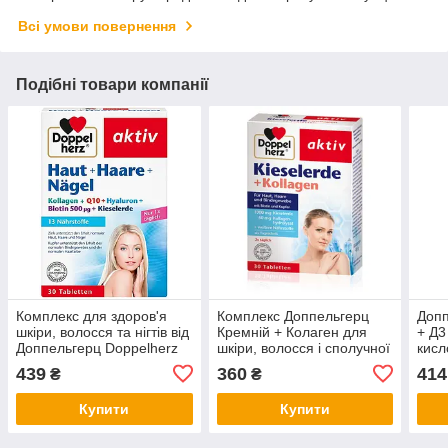
Всі умови повернення
Подібні товари компанії
Комплекс для здоров'я
Комплекс Доппельгерц
Допп
шкіри, волосся та нігтів від
Кремній + Колаген для
+ Д3
Доппельгерц Doppelherz
шкіри, волосся і сполучної
кисл
Kollagen+Biotin+Hyaluron+Q10+Кремній
тканини Doppelherz
Calc
439
360
414
₴
₴
Kieselerde + Kollagen
Fols
Купити
Купити