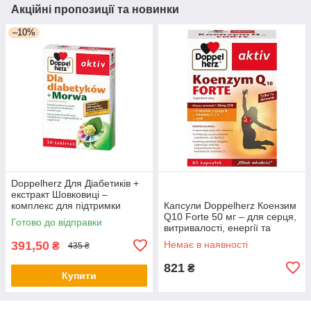
Акційні пропозиції та новинки
–10%
Doppelherz Для Діабетиків +
екстракт Шовковиці –
комплекс для підтримки
Капсули Doppelherz Коензим
метаболізму, рівня цукру та
Q10 Forte 50 мг – для серця,
Готово до відправки
енергії (пошкоджена коробка)
витривалості, енергії та
здоров’я судин, комплекс
391,50
Немає в наявності
₴
435 ₴
вітамінів групи B, 60 шт
821
₴
Купити