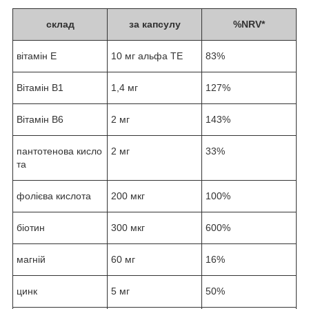
склад
за капсулу
%NRV*
вітамін Е
10 мг альфа ТЕ
83%
Вітамін В1
1,4 мг
127%
Вітамін В6
2 мг
143%
пантотенова кисло
2 мг
33%
та
фолієва кислота
200 мкг
100%
біотин
300 мкг
600%
магній
60 мг
16%
цинк
5 мг
50%