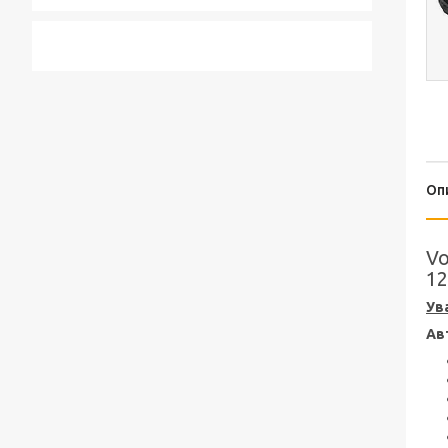
Оп
Vo
12
Ув
Ав