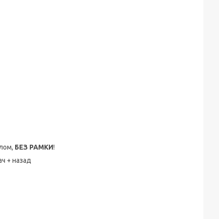
хлом,
БЕЗ РАМКИ
!
ач + назад