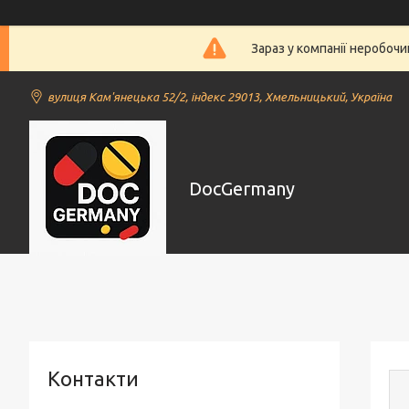
Зараз у компанії неробочи
вулиця Кам'янецька 52/2, індекс 29013, Хмельницький, Україна
DocGermany
Контакти