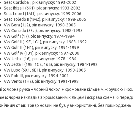
Seat Cordoba I, рік випуску: 1993-2002
Seat Ibiza II (6K1), рік випуску: 1993-2002
Seat Leon I (1M1), рік випуску: 1999-2006
Seat Toledo II (1M2), рік випуску: 1998-2006
VW Bora (1J2), рік випуску: 1998-2005
VW Corrado (53л), рік випуску: 1988-1995
VW Golf I (17), рік випуску: 1974-1984
VW Golf II (19E, 1G1), рік випуску: 1983-1992
VW Golf III (1H1), рік випуску: 1991-1999
VW Golf IV (1J1), рік випуску: 1997-2006
VW Jetta I (16), рік випуску: 1978-1984
VW Jetta II (19E, 1G2, 165), рік випуску: 1984-1992
VW Lupo (6X1, 6E1), рік випуску: 1998-2005
VW Polo III, рік випуску: 1994-2001
VW Vento (1H2), рік випуску: 1991-1998
ір:
чорна ручка + чорний чохол + хромоване кільце між ручкою і чо
ема:
чорна накладка з хромованим кільцем і яскрава схема: 6 перед
хнічний стан:
товар новий, не був у використанні, без пошкоджень