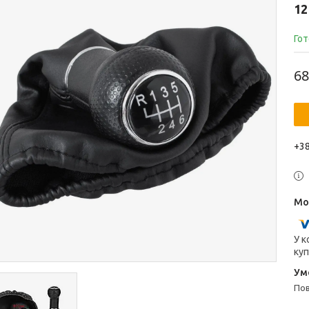
12
Гот
68
+38
У к
куп
п