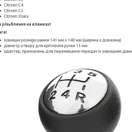
Citroen C4
Citroen C5
Citroen Xsara
з різьблення на клямках!
ага!
зовнішні розміри рамки 141 мм х 140 мм (ширина х довжина)
діаметр отвору для кріплення ручки 13 мм
адаптер, призначень для перемикання передач із зовнішнім діа