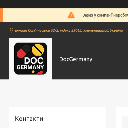
Зараз у компанії нероб
вулиця Кам'янецька 52/2, індекс 29013, Хмельницький, Україна
DocGermany
Контакти