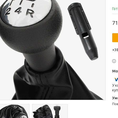
Гот
71
+38
У к
куп
п