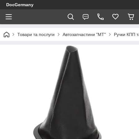
DocGermany
Товари та послуги
Автозапчастини "МТ"
Ручки КПП т