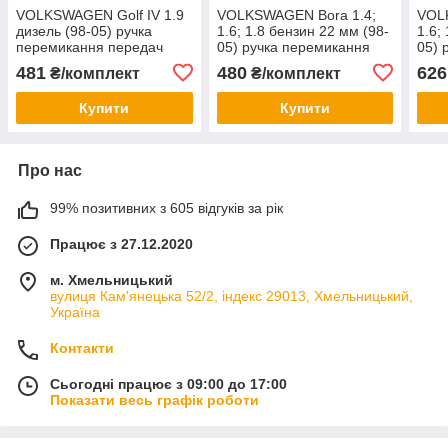
VOLKSWAGEN Golf IV 1.9
VOLKSWAGEN Bora 1.4;
VOLK
дизель (98-05) ручка
1.6; 1.8 бензин 22 мм (98-
1.6;
перемикання передач
05) ручка перемикання
05) 
КПП 6 ступка діаметр
передач КПП 5 ступка +
пере
481
480
626
₴/комплект
₴/комплект
12мм + чохол+ рамка
чохол + рамка хром,
чохо
ХРОМ, Фольксваген
Фольксваген Бора
Фоль
Купити
Купити
Гольф 4
Про нас
99% позитивних з 605 відгуків за рік
Працює з 27.12.2020
м. Хмельницький
вулиця Кам'янецька 52/2, індекс 29013, Хмельницький,
Україна
Контакти
Сьогодні працює з 09:00 до 17:00
Показати весь графік роботи