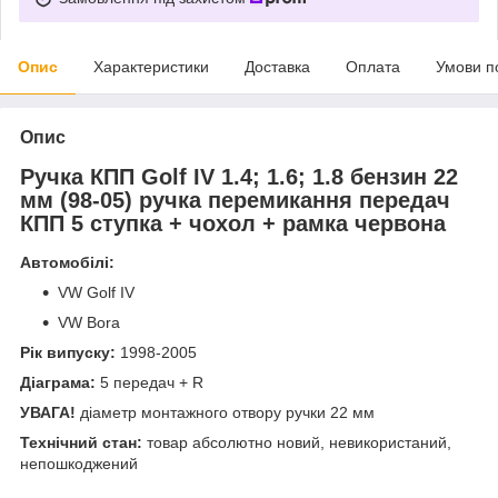
Опис
Характеристики
Доставка
Оплата
Умови п
Опис
Ручка КПП Golf IV 1.4; 1.6; 1.8 бензин 22
мм (98-05) ручка перемикання передач
КПП 5 ступка + чохол + рамка червона
Автомобілі:
VW Golf IV
VW Bora
Рік випуску:
1998-2005
Діаграма:
5 передач + R
УВАГА!
діаметр монтажного отвору ручки 22 мм
Технічний стан:
товар абсолютно новий, невикористаний,
непошкоджений