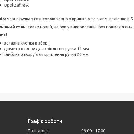
Opel Zafira A
лір:
чорна ручка з глянсовою чорною кришкою та білим малюнком 5 
хнічний стан:
товар новий, не був у використанні, без пошкоджень
ага!
вставна кнопка в зборі
діаметр отвору для кріплення ручки 11 мм
глибина отвору для кріплення ручки 20 мм
Графік роботи
Понеділок
09:00
17:00