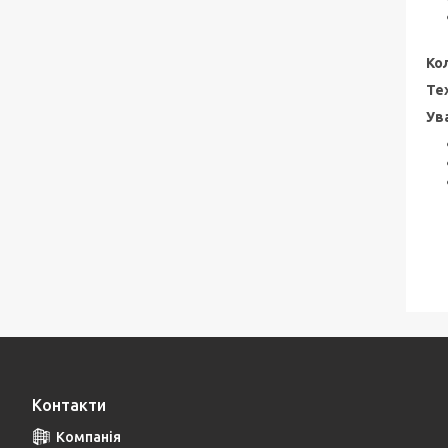
Ко
Те
Ув
Контакти