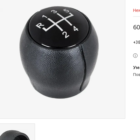
Нем
60
+38
п