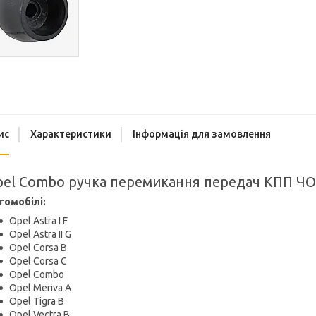
ис
Характеристики
Інформація для замовлення
el Combo ручка перемикання передач КПП ЧО
томобілі:
Opel Astra I F
Opel Astra II G
Opel Corsa B
Opel Corsa C
Opel Combo
Opel Meriva A
Opel Tigra B
Opel Vectra B