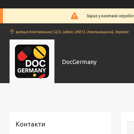
Зараз у компанії нероб
вулиця Кам'янецька 52/2, індекс 29013, Хмельницький, Україна
DocGermany
Контакти