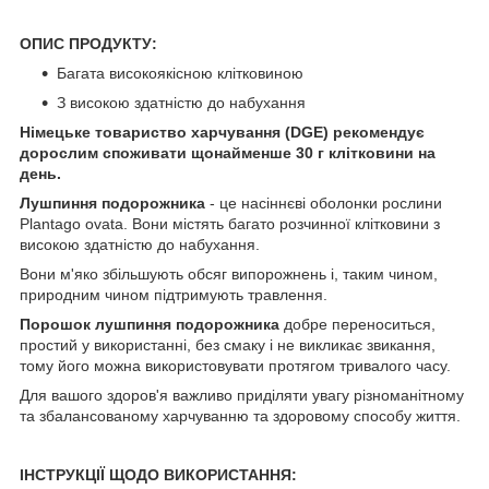
ОПИС ПРОДУКТУ:
Багата високоякісною клітковиною
З високою здатністю до набухання
Німецьке товариство харчування (DGE) рекомендує
дорослим споживати щонайменше 30 г клітковини на
день.
Лушпиння подорожника
- це насіннєві оболонки рослини
Plantago ovata. Вони містять багато розчинної клітковини з
високою здатністю до набухання.
Вони м'яко збільшують обсяг випорожнень і, таким чином,
природним чином підтримують травлення.
Порошок лушпиння подорожника
добре переноситься,
простий у використанні, без смаку і не викликає звикання,
тому його можна використовувати протягом тривалого часу.
Для вашого здоров'я важливо приділяти увагу різноманітному
та збалансованому харчуванню та здоровому способу життя.
ІНСТРУКЦІЇ ЩОДО ВИКОРИСТАННЯ: