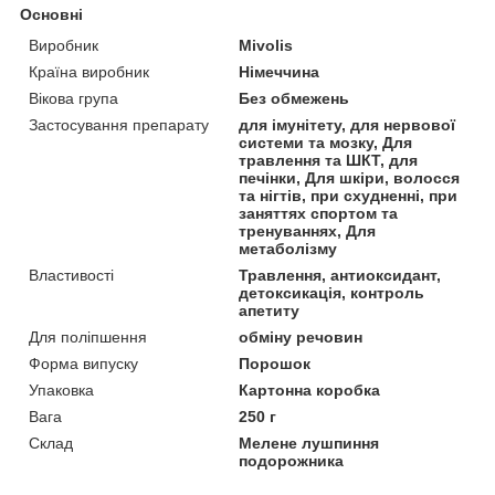
Основні
Виробник
Mivolis
Країна виробник
Німеччина
Вікова група
Без обмежень
Застосування препарату
для імунітету, для нервової
системи та мозку, Для
травлення та ШКТ, для
печінки, Для шкіри, волосся
та нігтів, при схудненні, при
заняттях спортом та
тренуваннях, Для
метаболізму
Властивості
Травлення, антиоксидант,
детоксикація, контроль
апетиту
Для поліпшення
обміну речовин
Форма випуску
Порошок
Упаковка
Картонна коробка
Вага
250 г
Склад
Мелене лушпиння
подорожника