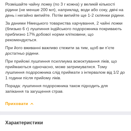
Розмішайте чайну ложку (по 3 г кожна) у великій кількості
рідини (не менше 200 мл), наприклад, води або соку, двічі на
день і негайно випийте. Потім випийте ще 1-2 склянки рідини.
За даними Німецького товариства харчування, 2 чайні ложки
(близько 6 г) лушпиння індійського подорожника покривають
приблизно 17% добової норми клітковини, що
рекомендується.
При його вживанні важливо стежити за тим, щоб ви п'єте
достатньо рідини.
При прийомі лушпиння псиллиума всмоктування ліків, що
приймаються одночасно, може затримуватися. Тому
лушпиння подорожника слід приймати з інтервалом від 1/2 до
1 години після прийому ліків.
Порада: лушпиння подорожника також підходить для
запікання та загущення страв.
Приховати
Характеристики