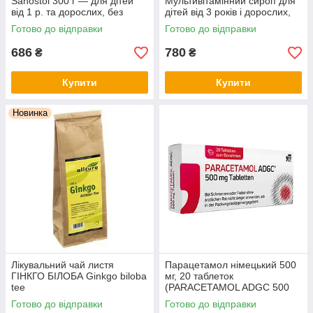
Sanostol 300 г — для дітей
Мультивітамінний сироп для
від 1 р. та дорослих, без
дітей від 3 років і дорослих,
цукру, з апельсиновим
без цукру, з натуральним
Готово до відправки
Готово до відправки
смаком, Німеччина
апельсиновим смаком
686
780
₴
₴
Купити
Купити
Новинка
Лікувальний чай листя
Парацетамол німецький 500
ГІНКГО БІЛОБА Ginkgo biloba
мг, 20 таблеток
tee
(PARACETAMOL ADGC 500
mg Tabletten, 20 St.)
Готово до відправки
Готово до відправки