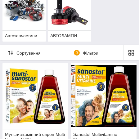
Автозапчастини
АВТОЛАМПИ
Сортування
0
Фільтри
Мультивітамінний сироп Multi
Sanostol Multivitamine -