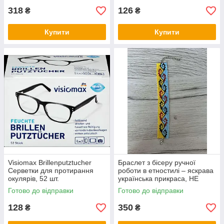
318
126
₴
₴
Купити
Купити
Visiomax Brillenputztucher
Браслет з бісеру ручної
Серветки для протирання
роботи в етностилі – яскрава
окулярів, 52 шт.
українська прикраса, НЕ
СТАНОК
Готово до відправки
Готово до відправки
128
350
₴
₴