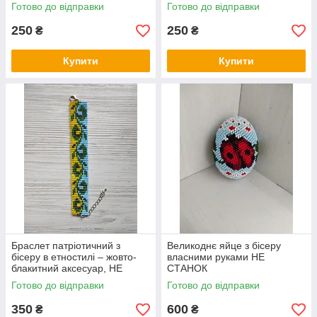
Готово до відправки
Готово до відправки
250
250
₴
₴
Купити
Купити
Браслет патріотичний з
Великоднє яйце з бісеру
бісеру в етностилі – жовто-
власними руками НЕ
блакитний аксесуар, НЕ
СТАНОК
СТАНОК
Готово до відправки
Готово до відправки
350
600
₴
₴